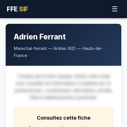
FFE
SIF
☰
Adrien Ferrant
Marechal-ferrant — Ardres (62) — Hauts-de-
France
Contenu de la fiche masque. Entrez votre email
pour consulter les informations completes de ce
professionnel : coordonnees, description, activite,
FAQ et etablissements a proximite.
Consultez cette fiche