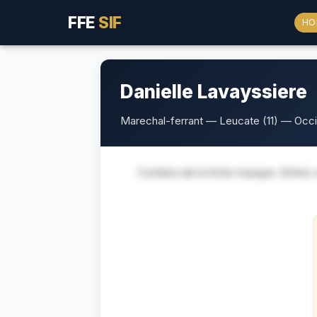
FFE
SIF
HO
Danielle Lavayssiere
Marechal-ferrant — Leucate (11) — Occi
Contenu de la fiche masque. Entrez v