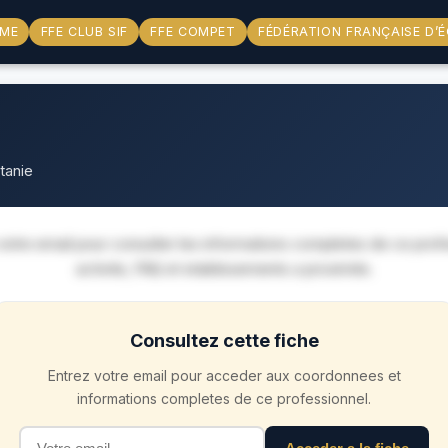
ME
FFE CLUB SIF
FFE COMPET
FÉDÉRATION FRANÇAISE D’
tanie
otre email pour consulter les informations completes de ce prof
activite, FAQ et etablissements a proximite.
Consultez cette fiche
Entrez votre email pour acceder aux coordonnees et
informations completes de ce professionnel.