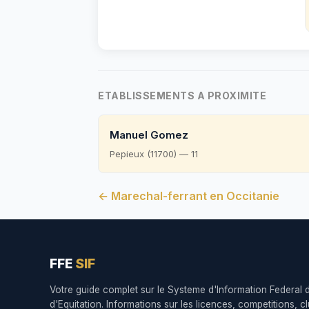
ETABLISSEMENTS A PROXIMITE
Manuel Gomez
Pepieux (11700) — 11
← Marechal-ferrant en Occitanie
FFE
SIF
Votre guide complet sur le Systeme d'Information Federal 
d'Equitation. Informations sur les licences, competitions, 