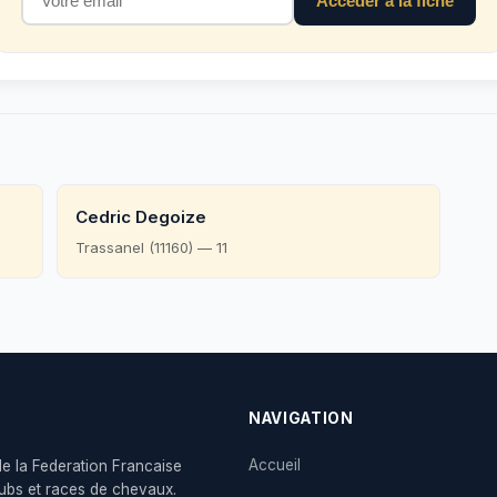
Acceder a la fiche
Cedric Degoize
Trassanel (11160) — 11
NAVIGATION
Accueil
de la Federation Francaise
clubs et races de chevaux.