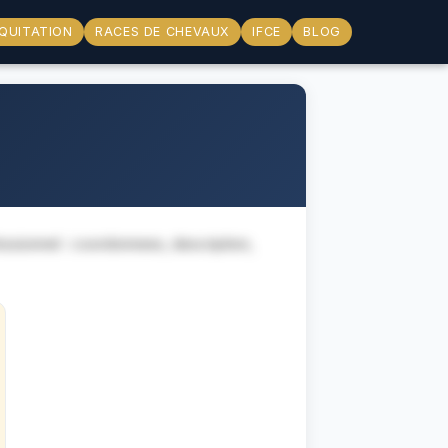
RACES DE CHEVAUX
BLOG
ÉQUITATION
IFCE
essionnel : coordonnees, description,