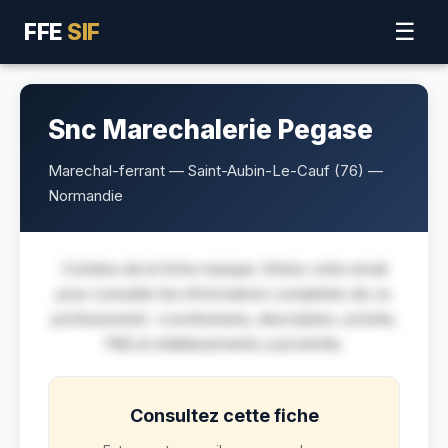
FFE
SIF
☰
Snc Marechalerie Pegase
Marechal-ferrant — Saint-Aubin-Le-Cauf (76) —
Normandie
Contenu de la fiche masque. Entrez votre email
pour consulter les informations completes de ce
professionnel : coordonnees, description, activite,
FAQ et etablissements a proximite.
Consultez cette fiche